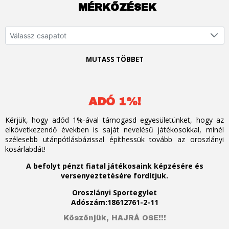
MÉRKŐZÉSEK
Válassz csapatot
MUTASS TÖBBET
ADÓ 1%!
Kérjük, hogy adód 1%-ával támogasd egyesületünket, hogy az
elkövetkezendő években is saját nevelésű játékosokkal, minél
szélesebb utánpótlásbázissal építhessük tovább az oroszlányi
kosárlabdát!
A befolyt pénzt fiatal játékosaink képzésére és
versenyeztetésére fordítjuk.
Oroszlányi Sportegylet
Adószám:18612761-2-11
Köszönjük, HAJRÁ OSE!!!